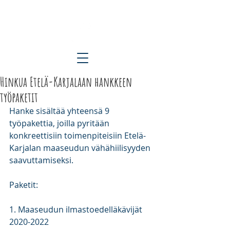
ETELÄ-KARJALAN KYLÄT RY
Hinkua Etelä-Karjalaan hankkeen
työpaketit
Hanke sisältää yhteensä 9 
työpakettia, joilla pyritään 
konkreettisiin toimenpiteisiin Etelä-
Karjalan maaseudun vähähiilisyyden 
saavuttamiseksi. 
Paketit:
1. Maaseudun ilmastoedelläkävijät 
2020-2022