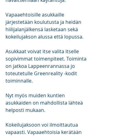
havaitsemiaan käytäntöjä.
Vapaaehtoisille asukkaille 
järjestetään koulutusta ja heidän 
hiilijalanjälkensä lasketaan sekä 
kokeilujakson alussa että lopussa. 
Asukkaat voivat itse valita itselle 
sopivimmat toimenpiteet. Toiminta 
on jatkoa Lappeenrannassa jo 
toteutetulle Greenreality -kodit 
toiminnalle. 
Nyt myös muiden kuntien 
asukkaiden on mahdollista lähteä 
helposti mukaan. 
Kokeilujaksoon voi ilmoittautua 
vapaasti. Vapaaehtoisia kerätään 