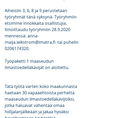
Aiheisiin 3, 6, 8 ja 9 perustetaan 
työryhmät tänä syksynä. Työryhmiin 
etsimme innokkaita osallistujia. 
Ilmoittaudu työryhmiin 28.9.2020 
mennessä: anna-
maija.wikstrom@imatra.fi  tai puhelin 
0206174320.
Työpaketti 1 maaseudun 
ilmastoedelläkävijät on aloitettu.
Tätä työtä varten koko maakunnasta 
haetaan 30 vapaaehtoista perhettä 
maaseudun ilmastoedelläkävijöiksi, 
jotka haluavat vähentää omaa 
hiilijalanjälkeään ja jakaa hyväksi 