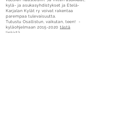
kylä- ja asukasyhdistykset ja Etelä-
Karjalan Kylät ry voivat rakentaa
parempaa tulevaisuutta.
Tutustu Osallistun, vaikutan, teen! -
kyläohjelmaan
2015-2020
tästä
linkistä
.
Etelä-Karjalan paikallisen
kehittämisohjelman pääteemat:
1. Sujuva arki ja palveluntarjonta
Asumisen mahdollistavat palvelut
Asuinympäristönä turvallinen kylä
Uudet palvelumuodot ja työtilaisuudet
2. Kyläläinen vaikuttajana
Lähidemokratia
Kylien ja yhdistysten sekä julkisen
sektorin yhteistyö –sopimuksellisuus
3. Kylä- ja asukastoiminnan
tehostaminen
4. Etelä-Karjalan Kylät ry:n uudistuva