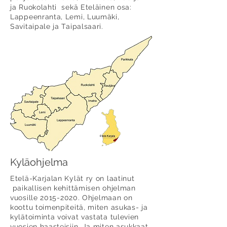
ja Ruokolahti sekä Eteläinen osa:
Lappeenranta, Lemi, Luumäki,
Savitaipale ja Taipalsaari.
Kyläohjelma
Etelä-Karjalan Kylät ry on laatinut
paikallisen kehittämisen ohjelman
vuosille
2015-2020
. Ohjelmaan on
koottu toimenpiteitä, miten asukas- ja
kylätoiminta voivat vastata tulevien
vuosien haasteisiin. Ja miten asukkaat,