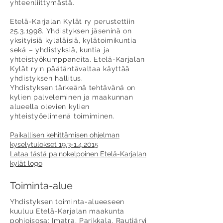
yhteenliittymästä.
Etelä-Karjalan Kylät ry perustettiin
25.3.1998
. Yhdistyksen jäseninä on
yksityisiä kyläläisiä, kylätoimikuntia
sekä – yhdistyksiä, kuntia ja
yhteistyökumppaneita. Etelä-Karjalan
Kylät ry:n päätäntävaltaa käyttää
yhdistyksen hallitus.
Yhdistyksen tärkeänä tehtävänä on
kylien palveleminen ja maakunnan
alueella olevien kylien
yhteistyöelimenä toimiminen.
Paikallisen kehittämisen ohjelman
kyselytulokset 19.3-1.4.2015
Lataa tästä painokelpoinen Etelä-Karjalan
kylät logo
Toiminta-alue
Yhdistyksen toiminta-alueeseen
kuuluu Etelä-Karjalan maakunta
pohjoisosa: Imatra, Parikkala, Rautjärvi