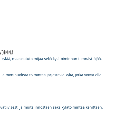
S
AJANKOHTAISTA
Turvallisuuskysely
Kuitua rajakuntien kylii
avoinna
 kylää, maaseututoimijaa sekä kylätoiminnan tiennäyttäjää.
ja monipuolista toimintaa järjestäviä kyliä, jotka voivat olla 
novatiivisesti ja muita innostaen sekä kylätoimintaa kehittäen.