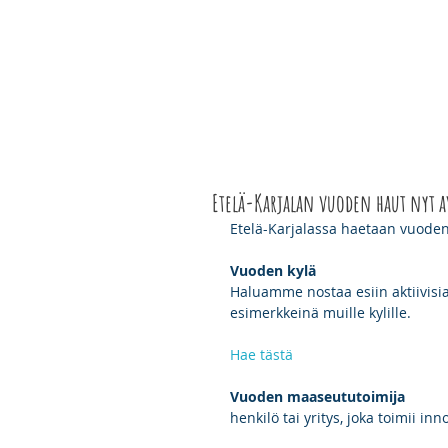
ETELÄ-KARJALAN
ETUSIVU
YHDISTY
KYLÄT RY
Etelä-Karjalan vuoden haut nyt 
Etelä-Karjalassa haetaan vuoden
Vuoden kylä
Haluamme nostaa esiin aktiivisia 
esimerkkeinä muille kylille.
Hae tästä
Vuoden maaseututoimija
henkilö tai yritys, joka toimii in