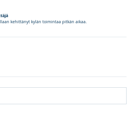
täjä
llaan kehittänyt kylän toimintaa pitkän aikaa.