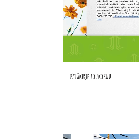
Kyläkirje toukokuu