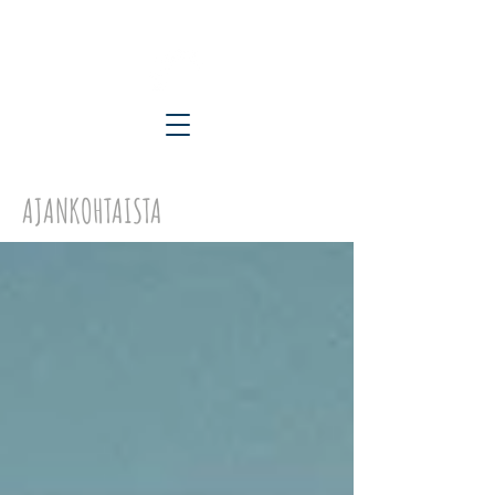
ETELÄ-KARJALAN KYLÄT RY
AJANKOHTAISTA