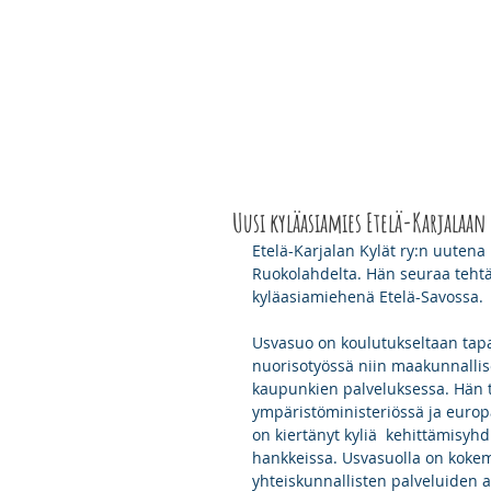
ETELÄ-KARJALAN
ETUSIVU
YHDISTY
KYLÄT RY
Uusi kyläasiamies Etelä-Karjalaan
Etelä-Karjalan Kylät ry:n uuten
Ruokolahdelta. Hän seuraa tehtä
kyläasiamiehenä Etelä-Savossa.
Usvasuo on koulutukseltaan tapa
nuorisotyössä niin maakunnallis
kaupunkien palveluksessa. Hän t
ympäristöministeriössä ja euro
on kiertänyt kyliä  kehittämisyhd
hankkeissa. Usvasuolla on kokem
yhteiskunnallisten palveluiden al