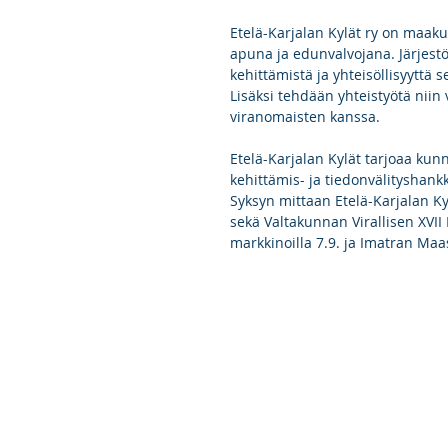
Etelä-Karjalan Kylät ry on maakun
apuna ja edunvalvojana. Järjestö
kehittämistä ja yhteisöllisyyttä
Lisäksi tehdään yhteistyötä niin v
viranomaisten kanssa.
Etelä-Karjalan Kylät tarjoaa kunn
kehittämis- ja tiedonvälityshankk
Syksyn mittaan Etelä-Karjalan 
sekä Valtakunnan Virallisen XVII
markkinoilla 7.9. ja Imatran Maa