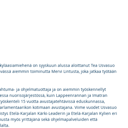
S
AJANKOHTAISTA
Turvallisuuskysely
Kuitua rajakuntien kylii
a kyläasiamiehenä on syyskuun alussa aloittanut Tea Usvasuo 
vässä aiemmin toiminutta Mervi Lintusta, joka jatkaa työtään 
htuma- ja ohjelmatuottaja ja on aiemmin työskennellyt 
essa nuorisojärjestössä, kuin Lappeenrannan ja Imatran 
yöskenteli 15 vuotta avustajatehtävissä eduskunnassa, 
parlamentaarikon kotimaan avustajana. Viime vuodet Usvasuo 
istys Etelä-Karjalan Kärki-Leaderin ja Etelä-Karjalan Kylien eri 
usta myös yrittäjänä sekä ohjelmapalveluiden että 
alta.