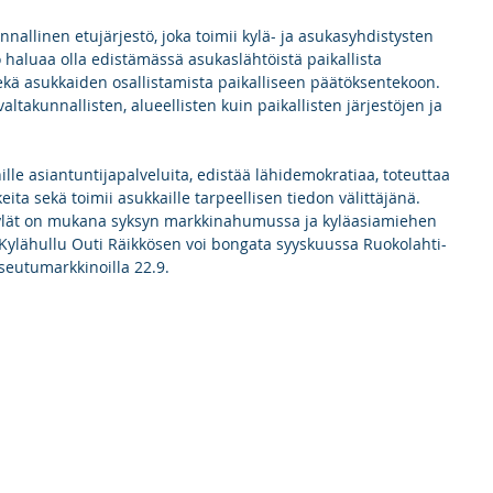
nallinen etujärjestö, joka toimii kylä- ja asukasyhdistysten 
 haluaa olla edistämässä asukaslähtöistä paikallista 
 sekä asukkaiden osallistamista paikalliseen päätöksentekoon. 
altakunnallisten, alueellisten kuin paikallisten järjestöjen ja 
ille asiantuntijapalveluita, edistää lähidemokratiaa, toteuttaa 
eita sekä toimii asukkaille tarpeellisen tiedon välittäjänä. 
Kylät on mukana syksyn markkinahumussa ja kyläasiamiehen 
 Kylähullu Outi Räikkösen voi bongata syyskuussa Ruokolahti-
seutumarkkinoilla 22.9.