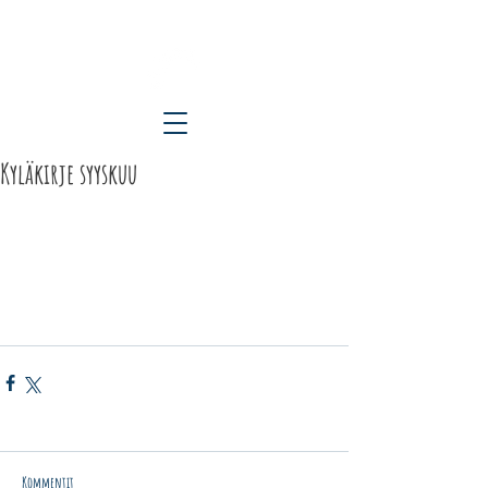
ETELÄ-KARJALAN KYLÄT RY
Kyläkirje syyskuu
Kommentit