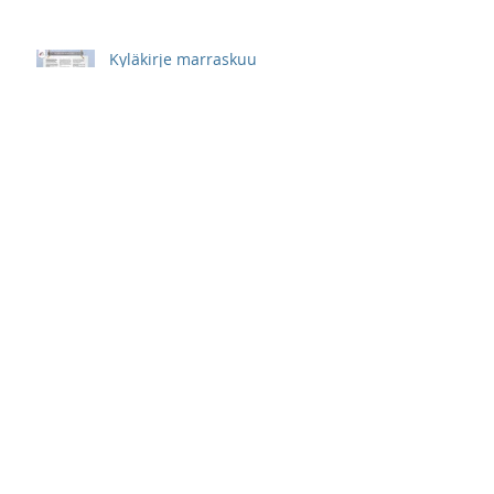
Kyläkirje marraskuu
Kyläkirje lokakuu
Kyläkirje syyskuu
Kyläkirje elokuu