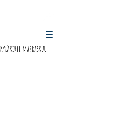
ETELÄ-KARJALAN KYLÄT RY
Kyläkirje marraskuu