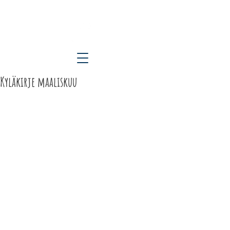
ETELÄ-KARJALAN KYLÄT RY
Kyläkirje maaliskuu