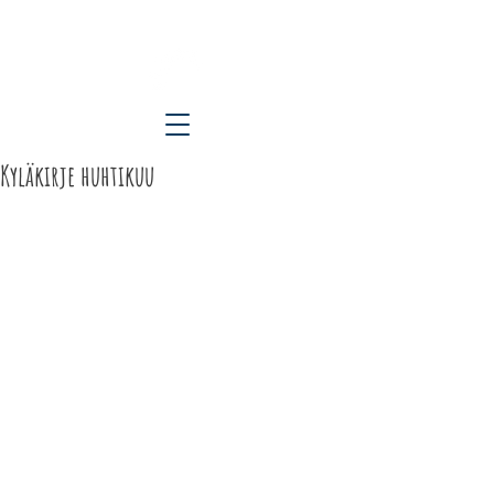
ETELÄ-KARJALAN KYLÄT RY
Kyläkirje huhtikuu