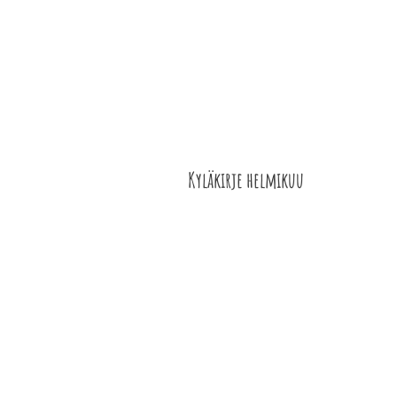
ETELÄ-KARJALAN
ETUSIVU
YHDISTY
KYLÄT RY
Kyläkirje helmikuu