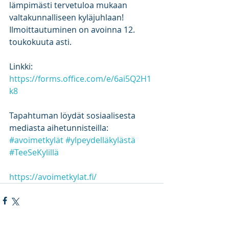
lämpimästi tervetuloa mukaan 
valtakunnalliseen kyläjuhlaan! 
Ilmoittautuminen on avoinna 12. 
toukokuuta asti.
Linkki: 
https://forms.office.com/e/6ai5Q2H1
k8
Tapahtuman löydät sosiaalisesta 
mediasta aihetunnisteilla: 
#avoimetkylät
#ylpeydelläkylästä
#TeeSeKylillä
https://avoimetkylat.fi/