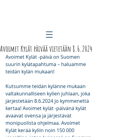
ETELÄ-KARJALAN KYLÄT RY
Avoimet Kylät päivää vietetään 8.6.2024
Avoimet Kylät -päivä on Suomen 
suurin kylätapahtuma – haluamme 
teidän kylän mukaan!
Kutsumme teidän kylänne mukaan 
valtakunnalliseen kylien juhlaan, joka 
järjestetään 8.6.2024 jo kymmenettä 
kertaa! Avoimet kylät -päivänä kylät 
avaavat ovensa ja järjestävät 
monipuolista ohjelmaa. Avoimet 
Kylät kerää kyliin noin 150 000 