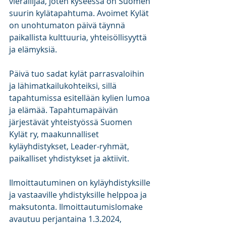
vierailijaa, joten kyseessä on Suomen 
suurin kylätapahtuma. Avoimet Kylät 
on unohtumaton päivä täynnä 
paikallista kulttuuria, yhteisöllisyyttä 
ja elämyksiä.
Päivä tuo sadat kylät parrasvaloihin 
ja lähimatkailukohteiksi, sillä 
tapahtumissa esitellään kylien lumoa 
ja elämää. Tapahtumapäivän 
järjestävät yhteistyössä Suomen 
Kylät ry, maakunnalliset 
kyläyhdistykset, Leader-ryhmät, 
paikalliset yhdistykset ja aktiivit.
Ilmoittautuminen on kyläyhdistyksille 
ja vastaaville yhdistyksille helppoa ja 
maksutonta. Ilmoittautumislomake 
avautuu perjantaina 1.3.2024, 