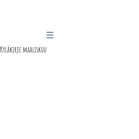
ETELÄ-KARJALAN KYLÄT RY
Kyläkirje maaliskuu