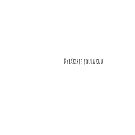
ETELÄ-KARJALAN
ETUSIVU
YHDISTY
KYLÄT RY
Kyläkirje joulukuu