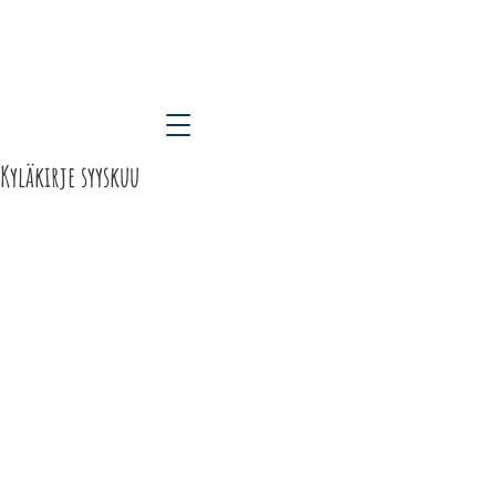
ETELÄ-KARJALAN KYLÄT RY
Kyläkirje syyskuu