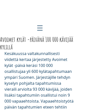
ETELÄ-KARJALAN KYLÄT RY
Avoimet kylät -päivänä 100 000 kävijää
kylillä
Kesäkuussa valtakunnallisesti 
viidettä kertaa järjestetty Avoimet 
kylät -päivä keräsi 100 000 
osallistujaa yli 600 kylätapahtumaan 
ympäri Suomen. Järjestäjille tehdyn 
kyselyn pohjalta tapahtumissa 
vieraili arviolta 93 000 kävijää, joiden 
lisäksi tapahtumiin osallistui noin 9 
000 vapaaehtoista. Vapaaehtoistyötä 
päivän tapahtumien eteen tehtiin 