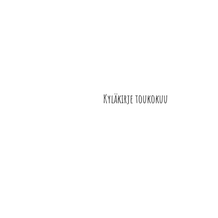
ETELÄ-KARJALAN
ETUSIVU
YHDISTY
KYLÄT RY
Kyläkirje toukokuu