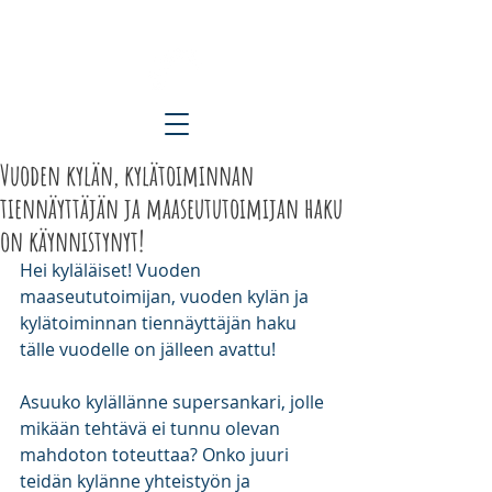
ETELÄ-KARJALAN KYLÄT RY
Vuoden kylän, kylätoiminnan
tiennäyttäjän ja maaseututoimijan haku
on käynnistynyt!
Hei kyläläiset! Vuoden 
maaseututoimijan, vuoden kylän ja 
kylätoiminnan tiennäyttäjän haku 
tälle vuodelle on jälleen avattu!
Asuuko kylällänne supersankari, jolle 
mikään tehtävä ei tunnu olevan 
mahdoton toteuttaa? Onko juuri 
teidän kylänne yhteistyön ja 