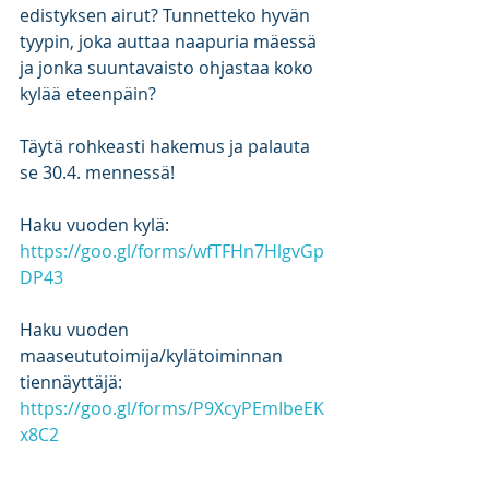
edistyksen airut? Tunnetteko hyvän 
tyypin, joka auttaa naapuria mäessä 
ja jonka suuntavaisto ohjastaa koko 
kylää eteenpäin?
Täytä rohkeasti hakemus ja palauta 
se 30.4. mennessä!
Haku vuoden kylä:
https://goo.gl/forms/wfTFHn7HlgvGp
DP43
Haku vuoden 
maaseututoimija/kylätoiminnan 
tiennäyttäjä:
https://goo.gl/forms/P9XcyPEmIbeEK
x8C2